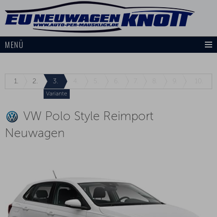
MENÜ
1.
2.
3.
4.
5.
6.
7.
8.
9.
10.
Variante
VW Polo Style Reimport
Neuwagen