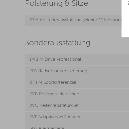
Polsterung & Sitze
X3IA Volllederausstattung „Merino“ Silverstone/
Sonderausstattung
1MB M Drive Professional
2PA Radschraubensicherung
2T4 M Sportdifferenzial
2VB Reifendruckanzeige
2VC Reifenreparatur-Set
2VF Adaptives M Fahrwerk
302 Alarmanlage