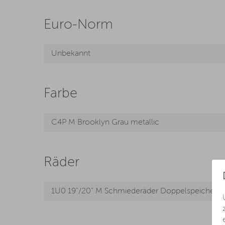
Euro-Norm
Unbekannt
Farbe
C4P M Brooklyn Grau metallic
Räder
1U0 19"/20" M Schmiederäder Doppelspeiche 8