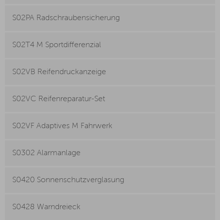
S02PA Radschraubensicherung
S02T4 M Sportdifferenzial
S02VB Reifendruckanzeige
S02VC Reifenreparatur-Set
S02VF Adaptives M Fahrwerk
S0302 Alarmanlage
S0420 Sonnenschutzverglasung
S0428 Warndreieck