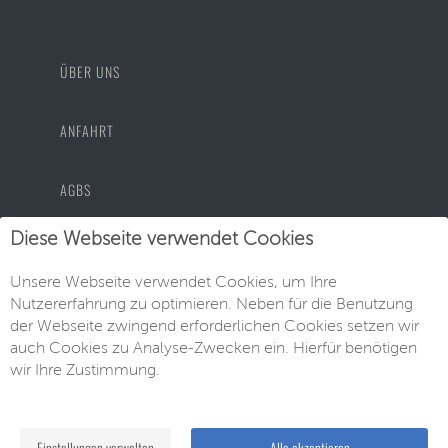
ÜBER UNS
ANFAHRT
AGBS
Diese Webseite verwendet Cookies
DATENSCHUTZ
Unsere Webseite verwendet Cookies, um Ihre
Nutzererfahrung zu optimieren. Neben für die Benutzung
IMPRESSUM
der Webseite zwingend erforderlichen Cookies setzen wir
auch Cookies zu Analyse-Zwecken ein. Hierfür benötigen
wir Ihre Zustimmung.
© EU-Neuwagen Knott GmbH
Einstellungen verwalten
Alle akzeptieren