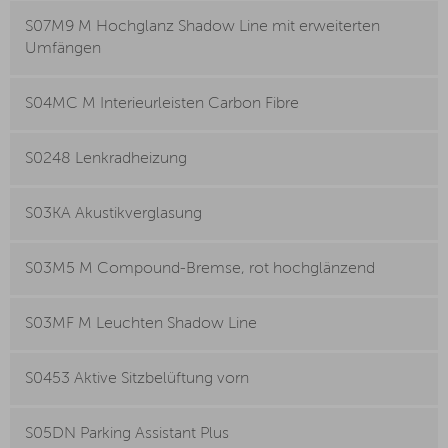
S07M9 M Hochglanz Shadow Line mit erweiterten
Umfängen
S04MC M Interieurleisten Carbon Fibre
S0248 Lenkradheizung
S03KA Akustikverglasung
S03M5 M Compound-Bremse, rot hochglänzend
S03MF M Leuchten Shadow Line
S0453 Aktive Sitzbelüftung vorn
S05DN Parking Assistant Plus