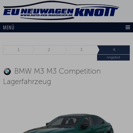
MENÜ
1.
2.
3.
4.
Angebot
BMW M3 M3 Competition
Lagerfahrzeug