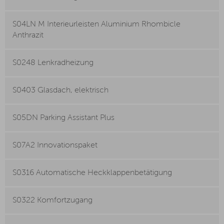
S04LN M Interieurleisten Aluminium Rhombicle
Anthrazit
S0248 Lenkradheizung
S0403 Glasdach, elektrisch
S05DN Parking Assistant Plus
S07A2 Innovationspaket
S0316 Automatische Heckklappenbetätigung
S0322 Komfortzugang