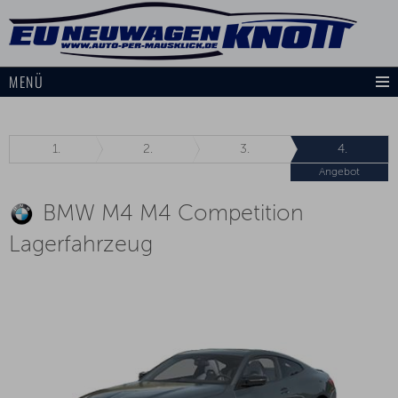
MENÜ
1.
2.
3.
4.
Angebot
BMW M4 M4 Competition
Lagerfahrzeug