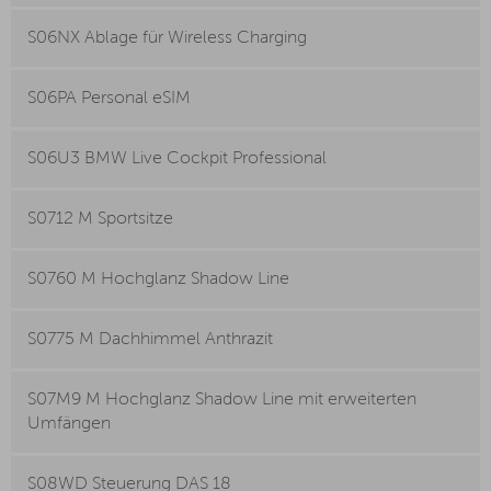
S06NX Ablage für Wireless Charging
S06PA Personal eSIM
S06U3 BMW Live Cockpit Professional
S0712 M Sportsitze
S0760 M Hochglanz Shadow Line
S0775 M Dachhimmel Anthrazit
S07M9 M Hochglanz Shadow Line mit erweiterten
Umfängen
S08WD Steuerung DAS 18