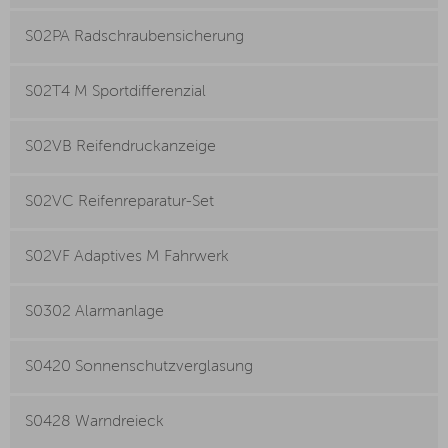
S02PA Radschraubensicherung
S02T4 M Sportdifferenzial
S02VB Reifendruckanzeige
S02VC Reifenreparatur-Set
S02VF Adaptives M Fahrwerk
S0302 Alarmanlage
S0420 Sonnenschutzverglasung
S0428 Warndreieck