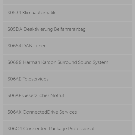
S0534 Klimaautomatik
S05DA Deaktivierung Beifahrerairbag
S0654 DAB-Tuner
S0688 Harman Kardon Surround Sound System
S06AE Teleservices
S06AF Gesetzlicher Notruf
S06AK ConnectedDrive Services
S06C4 Connected Package Professional