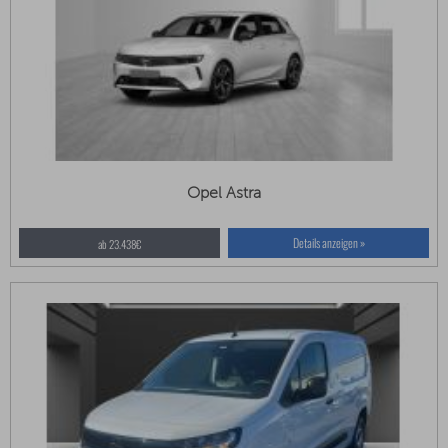
Opel Astra
Details anzeigen »
ab 23.438€