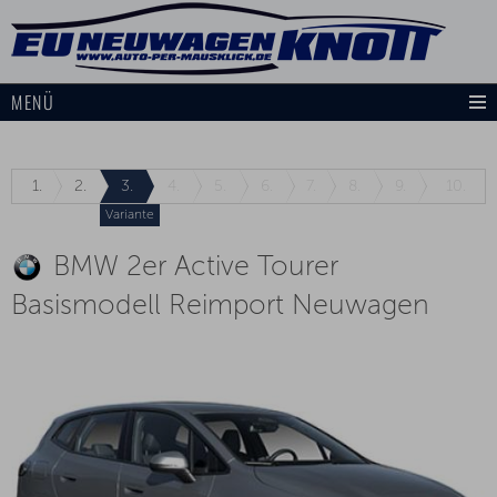
MENÜ
1.
2.
3.
4.
5.
6.
7.
8.
9.
10.
Variante
BMW 2er Active Tourer
Basismodell Reimport Neuwagen