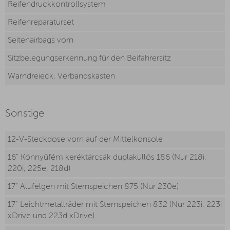
Reifendruckkontrollsystem
Reifenreparaturset
Seitenairbags vorn
Sitzbelegungserkennung für den Beifahrersitz
Warndreieck, Verbandskasten
Sonstige
12-V-Steckdose vorn auf der Mittelkonsole
16" Könnyűfém keréktárcsák duplaküllős 186 (Nur 218i,
220i, 225e, 218d)
17" Alufelgen mit Sternspeichen 875 (Nur 230e)
17" Leichtmetallräder mit Sternspeichen 832 (Nur 223i, 223i
xDrive und 223d xDrive)