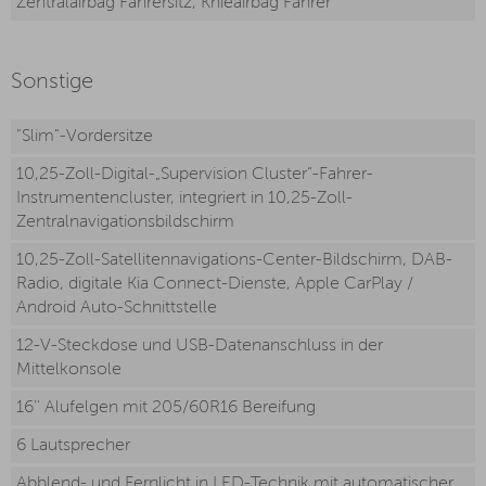
Zentralairbag Fahrersitz, Knieairbag Fahrer
Sonstige
"Slim"-Vordersitze
10,25-Zoll-Digital-„Supervision Cluster“-Fahrer-
Instrumentencluster, integriert in 10,25-Zoll-
Zentralnavigationsbildschirm
10,25-Zoll-Satellitennavigations-Center-Bildschirm, DAB-
Radio, digitale Kia Connect-Dienste, Apple CarPlay /
Android Auto-Schnittstelle
12-V-Steckdose und USB-Datenanschluss in der
Mittelkonsole
16'' Alufelgen mit 205/60R16 Bereifung
6 Lautsprecher
Abblend- und Fernlicht in LED-Technik mit automatischer