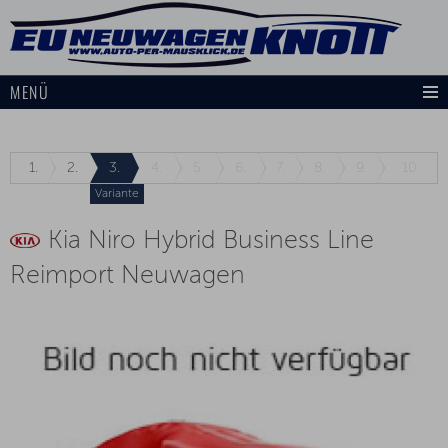
MENÜ
1.
2.
3.
4.
5.
6.
7.
8.
9.
10.
Variante
Kia Niro Hybrid Business Line
Reimport Neuwagen