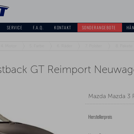
SERVICE
F.A.Q.
KONTAKT
SONDERANGEBOTE
HÄN
4.
Motor
5.
Farbe
6.
Räder
7.
Polster
8.
Pakete
stback GT Reimport Neuwa
Mazda Mazda 3 
Herstellerpreis