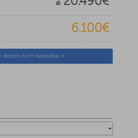
20.490€
ab
6.100€
« derzeit nicht bestellbar »