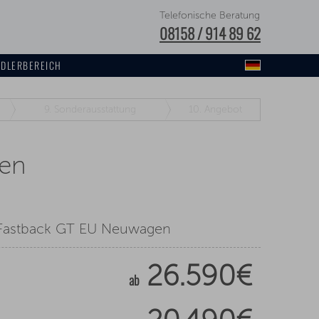
Telefonische Beratung
08158 / 914 89 62
DLERBEREICH
9.
Sonderausstattung
10.
Angebot
gen
Fastback GT EU Neuwagen
26.590€
ab