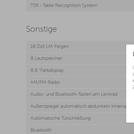
TSR - Table Recognition System
Sonstige
18 Zoll LM-Felgen
8 Lautsprecher
8,8 "Farbdisplay
AM/FM-Radio
Audio- und Bluetooth-Tasten am Lenkrad
Außenspiegel automatisch abdunkeln Innenspieg
Automatische Türschließung
Bluetooth