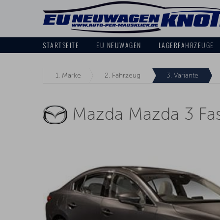
STARTSEITE
EU NEUWAGEN
LAGERFAHRZEUGE
1.
Marke
2.
Fahrzeug
3.
Variante
Mazda Mazda 3 Fa