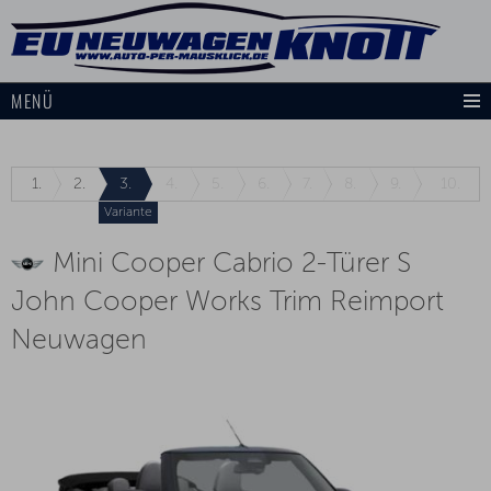
MENÜ
1.
2.
3.
4.
5.
6.
7.
8.
9.
10.
Variante
Mini Cooper Cabrio 2-Türer S
John Cooper Works Trim Reimport
Neuwagen