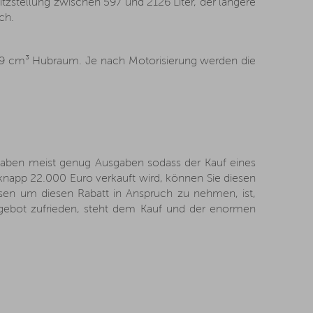
tzstellung zwischen 597 und 2126 Liter, der längere
ch.
499 cm³ Hubraum. Je nach Motorisierung werden die
 haben meist genug Ausgaben sodass der Kauf eines
napp 22.000 Euro verkauft wird, können Sie diesen
en um diesen Rabatt in Anspruch zu nehmen, ist,
ngebot zufrieden, steht dem Kauf und der enormen