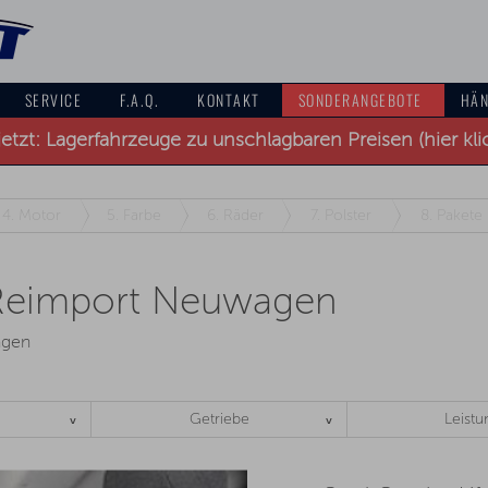
SERVICE
F.A.Q.
KONTAKT
SONDERANGEBOTE
HÄN
jetzt: Lagerfahrzeuge zu unschlagbaren Preisen (hier kli
4.
Motor
5.
Farbe
6.
Räder
7.
Polster
8.
Pakete
Reimport Neuwagen
ngen
Getriebe
Leistu