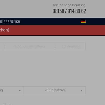
Telefonische Beratung
08158 / 914 89 62
DLERBEREICH
cken)
9.
Sonderausstattung
10.
Angebot
ng
Zurücksetzen