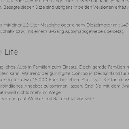
f 4,4 oder 4,75 Metern Länge. Der kürzere hat dabei je nach Si
sagte sieben Sitze sind übrigens in beiden Versionen erhältli
er mit einer 1.2 Liter Maschine oder einem Dieselmotor mit 1
Schalt- bzw. mit einem 8-Gang Automatikgetriebe übersetzt.
 Life
augliches Auto in Familien zum Einsatz. Doch gerade Familien
ißen kann. Während der günstigste Combo in Deutschland für k
hon für etwa 15.000 Euro beziehen. Alles was Sie tun müss
verbindliches Angebot zukommen lassen. Sind Sie mit dem A
mmen wird nichts mehr im Wege.
 Vorgang auf Wunsch mit Rat und Tat zur Seite.