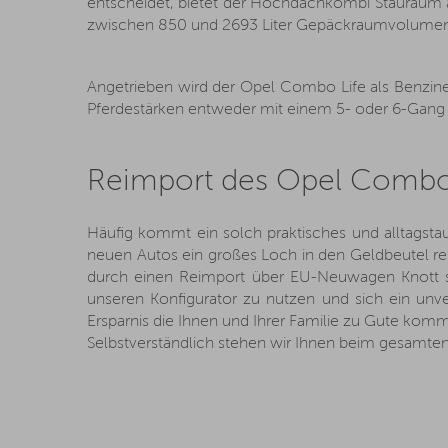
entscheidet, bietet der Hochdachkombi Stauraum au
zwischen 850 und 2693 Liter Gepäckraumvolumen. Be
Angetrieben wird der Opel Combo Life als Benzin
Pferdestärken entweder mit einem 5- oder 6-Gang 
Reimport des Opel Combo
Häufig kommt ein solch praktisches und alltagst
neuen Autos ein großes Loch in den Geldbeutel re
durch einen Reimport über EU-Neuwagen Knott sc
unseren Konfigurator zu nutzen und sich ein un
Ersparnis die Ihnen und Ihrer Familie zu Gute ko
Selbstverständlich stehen wir Ihnen beim gesamten