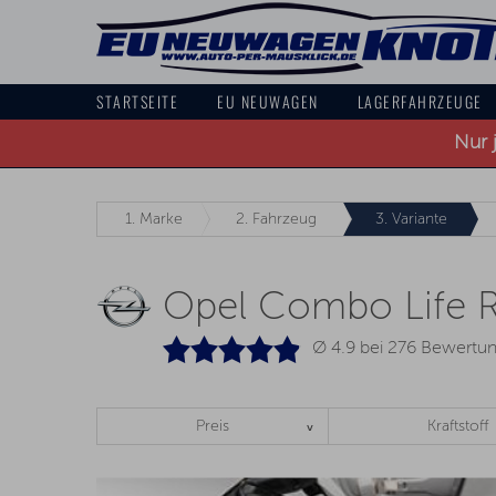
STARTSEITE
EU NEUWAGEN
LAGERFAHRZEUGE
Nur 
1.
Marke
2.
Fahrzeug
3.
Variante
Opel Combo Life 
Ø 4.9 bei
276
Bewertu
Preis
Kraftstoff