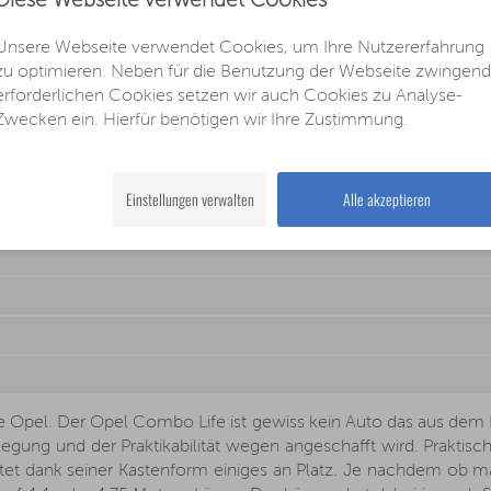
Diese Webseite verwendet Cookies
 nicht bestellbar
Unsere Webseite verwendet Cookies, um Ihre Nutzererfahrung
zu optimieren. Neben für die Benutzung der Webseite zwingend
erforderlichen Cookies setzen wir auch Cookies zu Analyse-
Zwecken ein. Hierfür benötigen wir Ihre Zustimmung.
n
Einstellungen verwalten
Alle akzeptieren
 Opel. Der Opel Combo Life ist gewiss kein Auto das aus dem 
legung und der Praktikabilität wegen angeschafft wird. Praktisc
etet dank seiner Kastenform einiges an Platz. Je nachdem ob 