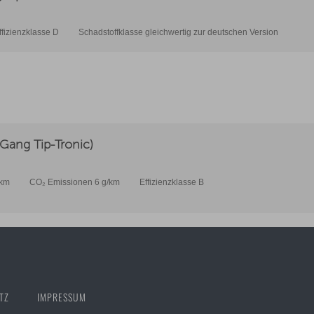
ffizienzklasse D
Schadstoffklasse gleichwertig zur deutschen Version
Gang Tip-Tronic)
0km
CO₂ Emissionen 6 g/km
Effizienzklasse B
TZ
IMPRESSUM