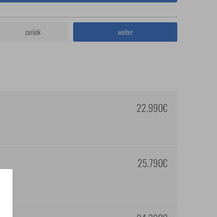
zurück
weiter
22.990€
25.790€