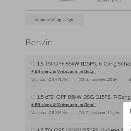
Gesamtpreis
Serienausstattung anzeigen
Benzin
1.5 TSI OPF 85kW (115PS, 6-Gang Schalt
+ Effizienz & Verbrauch im Detail
Verbrauch Ø 5.4 l/100km
CO₂ Emissionen 123 g/km
E
1.5 eTSI OPF 85kW DSG (115PS, 7-Gang 
+ Effizienz & Verbrauch im Detail
Verbrauch Ø 5.2 l/100km
CO₂ Emissionen 118 g/km
E
1.5 TSI OPF 110kW (150PS, 6-Gang Scha