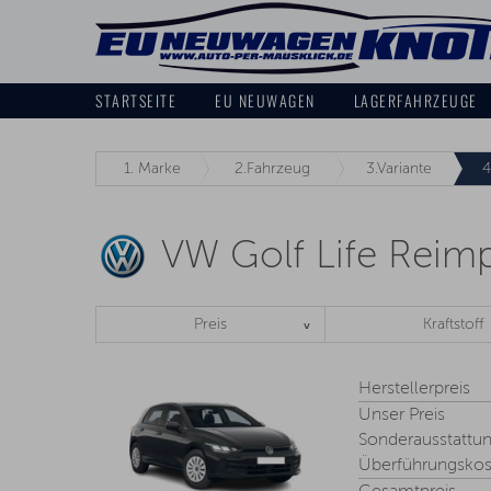
STARTSEITE
EU NEUWAGEN
LAGERFAHRZEUGE
1.
Marke
2.
Fahrzeug
3.
Variante
4
VW Golf Life Rei
Preis
Kraftstoff
Herstellerpreis
Unser Preis
Sonderausstattu
Überführungskos