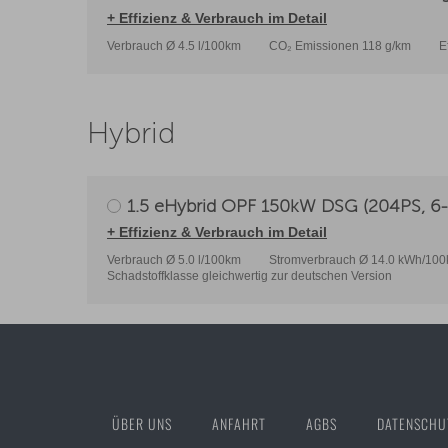
+ Effizienz & Verbrauch im Detail
Verbrauch Ø 4.5 l/100km
CO₂ Emissionen 118 g/km
E
Hybrid
1.5 eHybrid OPF 150kW DSG (204PS, 6-
+ Effizienz & Verbrauch im Detail
Verbrauch Ø 5.0 l/100km
Stromverbrauch Ø 14.0 kWh/10
Schadstoffklasse gleichwertig zur deutschen Version
ÜBER UNS
ANFAHRT
AGBS
DATENSCHU