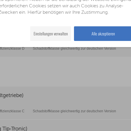
erforderlichen Cookies setzen wir auch Cookies zu Analyse-
Zwecken ein. Hierfür benötigen wir Ihre Zustimmung.
ffizienzklasse D
Schadstoffklasse gleichwertig zur deutschen Version
 Tip-Tronic)
Einstellungen verwalten
Alle akzeptieren
ffizienzklasse D
Schadstoffklasse gleichwertig zur deutschen Version
tgetriebe)
ffizienzklasse C
Schadstoffklasse gleichwertig zur deutschen Version
Tip-Tronic)