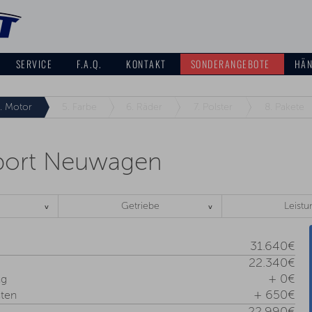
SERVICE
F.A.Q.
KONTAKT
SONDERANGEBOTE
HÄN
.
Motor
5.
Farbe
6.
Räder
7.
Polster
8.
Pakete
mport Neuwagen
Getriebe
Leistu
31.640€
22.340€
+ 0€
ng
+ 650€
ten