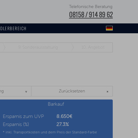
Telefonische Beratung
08158 / 914 89 62
DLERBEREICH
9.
Sonderausstattung
10.
Angebot
ng
Zurücksetzen
Barkauf
Ersparnis zum UVP
8.650€
Ersparnis (%)
27.3
%
* inkl. Transportkosten und dem Preis der Standard-Farbe