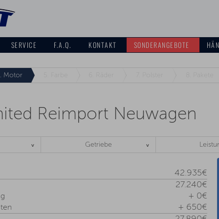
SERVICE
F.A.Q.
KONTAKT
SONDERANGEBOTE
HÄN
.
Motor
5.
Farbe
6.
Räder
7.
Polster
8.
Pakete
mited Reimport Neuwagen
Getriebe
Leistu
42.935€
27.240€
+ 0€
ng
+ 650€
ten