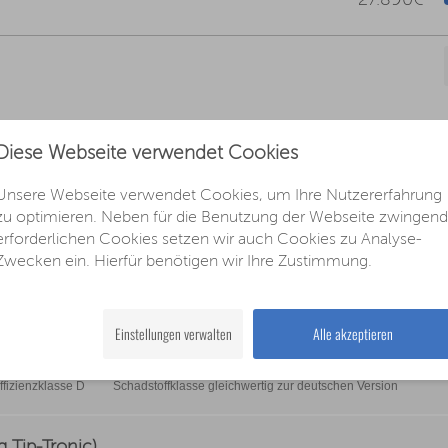
27.890€
Diese Webseite verwendet Cookies
Unsere Webseite verwendet Cookies, um Ihre Nutzererfahrung
Tip-Tronic)
zu optimieren. Neben für die Benutzung der Webseite zwingend
erforderlichen Cookies setzen wir auch Cookies zu Analyse-
Zwecken ein. Hierfür benötigen wir Ihre Zustimmung.
ffizienzklasse D
Schadstoffklasse gleichwertig zur deutschen Version
Einstellungen verwalten
Alle akzeptieren
ltgetriebe)
ffizienzklasse D
Schadstoffklasse gleichwertig zur deutschen Version
 Tip-Tronic)