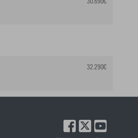
30.690€
32.290€