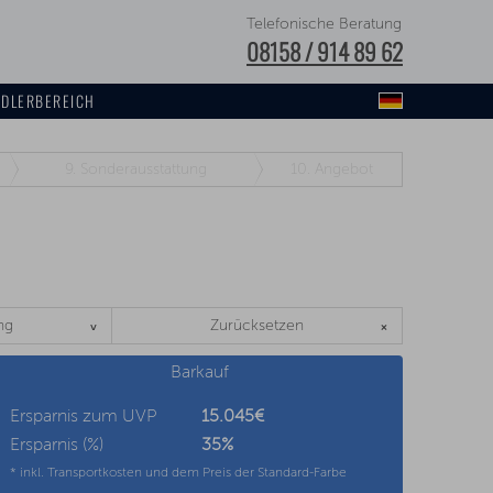
Telefonische Beratung
08158 / 914 89 62
DLERBEREICH
9.
Sonderausstattung
10.
Angebot
ng
Zurücksetzen
Barkauf
Ersparnis zum UVP
15.045€
Ersparnis (%)
35
%
* inkl. Transportkosten und dem Preis der Standard-Farbe