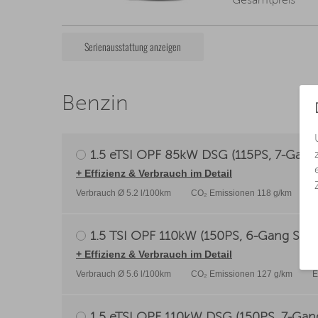
Gesamtpreis
Serienausstattung anzeigen
Benzin
1.5 eTSI OPF 85kW DSG (115PS, 7-Gang 
+ Effizienz & Verbrauch im Detail
Verbrauch Ø 5.2 l/100km
CO₂ Emissionen 118 g/km
E
1.5 TSI OPF 110kW (150PS, 6-Gang Scha
+ Effizienz & Verbrauch im Detail
Verbrauch Ø 5.6 l/100km
CO₂ Emissionen 127 g/km
E
1.5 eTSI OPF 110kW DSG (150PS, 7-Gang