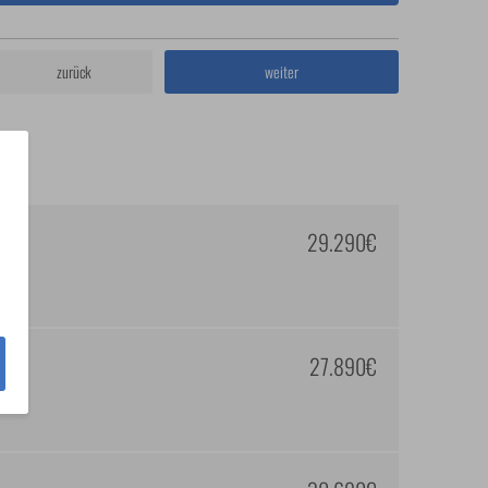
zurück
weiter
29.290€
27.890€