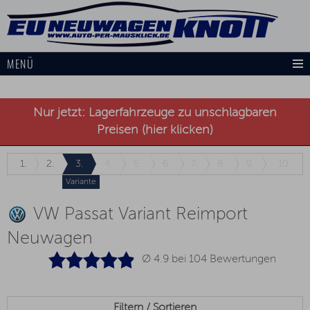
MENÜ
Nur jetzt: Lagerfahrzeuge zu unschlagbaren
Preisen (hier klicken)
1.
2.
3.
4.
5.
6.
7.
8.
9.
10.
Variante
VW Passat Variant Reimport
Neuwagen
Ø 4.9 bei
104
Bewertungen
Filtern / Sortieren