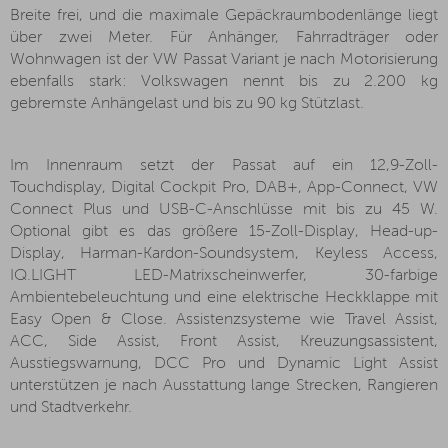
Breite frei, und die maximale Gepäckraumbodenlänge liegt
über zwei Meter. Für Anhänger, Fahrradträger oder
Wohnwagen ist der VW Passat Variant je nach Motorisierung
ebenfalls stark: Volkswagen nennt bis zu 2.200 kg
gebremste Anhängelast und bis zu 90 kg Stützlast.
Im Innenraum setzt der Passat auf ein 12,9-Zoll-
Touchdisplay, Digital Cockpit Pro, DAB+, App-Connect, VW
Connect Plus und USB-C-Anschlüsse mit bis zu 45 W.
Optional gibt es das größere 15-Zoll-Display, Head-up-
Display, Harman-Kardon-Soundsystem, Keyless Access,
IQ.LIGHT LED-Matrixscheinwerfer, 30-farbige
Ambientebeleuchtung und eine elektrische Heckklappe mit
Easy Open & Close. Assistenzsysteme wie Travel Assist,
ACC, Side Assist, Front Assist, Kreuzungsassistent,
Ausstiegswarnung, DCC Pro und Dynamic Light Assist
unterstützen je nach Ausstattung lange Strecken, Rangieren
und Stadtverkehr.