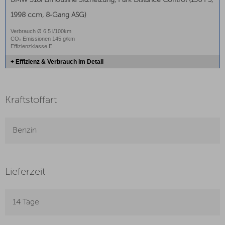
BMW 318i Limousine Sitzheizung, Park Distance Control (156 PS,
1998 ccm, 8-Gang ASG)
Verbrauch Ø 6.5 l/100km
CO₂ Emissionen 145 g/km
Effizienzklasse E
+ Effizienz & Verbrauch im Detail
Kraftstoffart
Benzin
Lieferzeit
14 Tage