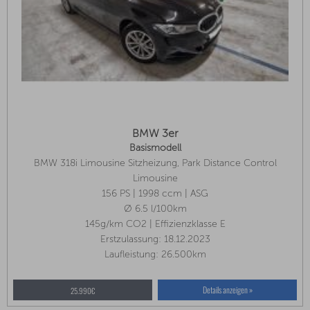
BMW 3er
Basismodell
BMW 318i Limousine Sitzheizung, Park Distance Control
Limousine
156 PS | 1998 ccm | ASG
Ø 6.5 l/100km
145g/km CO2 | Effizienzklasse E
Erstzulassung: 18.12.2023
Laufleistung: 26.500km
Details anzeigen »
25.990€