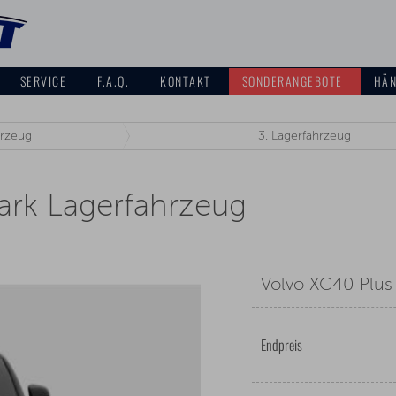
SERVICE
F.A.Q.
KONTAKT
SONDERANGEBOTE
HÄN
rzeug
3.
Lagerfahrzeug
ark Lagerfahrzeug
Volvo XC40 Plus
Endpreis