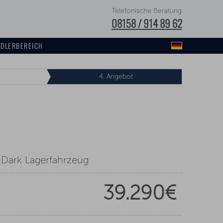
Telefonische Beratung
08158 / 914 89 62
DLERBEREICH
4.
Angebot
 Dark Lagerfahrzeug
39.290€