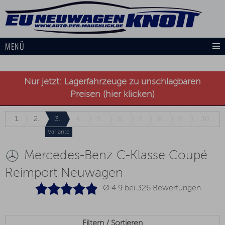
MENÜ
Nur jetzt: Lagerfahrzeuge zu unschlagbaren
Preisen (hier klicken)
1.
2.
3.
4.
5.
6.
7.
8.
9.
10.
Variante
Mercedes-Benz C-Klasse Coupé
Reimport Neuwagen
Ø 4.9 bei
326
Bewertungen
Filtern / Sortieren