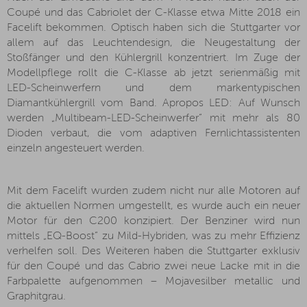
Coupé und das Cabriolet der C-Klasse etwa Mitte 2018 ein
Facelift bekommen. Optisch haben sich die Stuttgarter vor
allem auf das Leuchtendesign, die Neugestaltung der
Stoßfänger und den Kühlergrill konzentriert. Im Zuge der
Modellpflege rollt die C-Klasse ab jetzt serienmäßig mit
LED-Scheinwerfern und dem markentypischen
Diamantkühlergrill vom Band. Apropos LED: Auf Wunsch
werden „Multibeam-LED-Scheinwerfer“ mit mehr als 80
Dioden verbaut, die vom adaptiven Fernlichtassistenten
einzeln angesteuert werden.
Mit dem Facelift wurden zudem nicht nur alle Motoren auf
die aktuellen Normen umgestellt, es wurde auch ein neuer
Motor für den C200 konzipiert. Der Benziner wird nun
mittels „EQ-Boost“ zu Mild-Hybriden, was zu mehr Effizienz
verhelfen soll. Des Weiteren haben die Stuttgarter exklusiv
für den Coupé und das Cabrio zwei neue Lacke mit in die
Farbpalette aufgenommen – Mojavesilber metallic und
Graphitgrau.