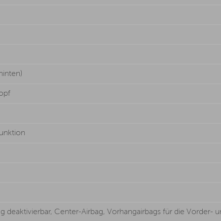
inten)
opf
unktion
ag deaktivierbar, Center-Airbag, Vorhangairbags für die Vorder- 