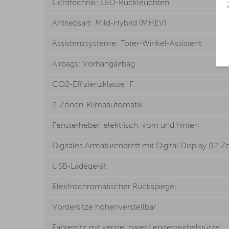
Lichttechnik: LED-Rückleuchten
Antriebsart: Mild-Hybrid (MHEV)
Assistenzsysteme: Toter-Winkel-Assistent
Airbags: Vorhangairbag
CO2-Effizienzklasse: F
2-Zonen-Klimaautomatik
Fensterheber, elektrisch, vorn und hinten
Digitales Armaturenbrett mit Digital Display (12 Zo
USB-Ladegerät
Elektrochromatischer Rückspiegel
Vordersitze höhenverstellbar
Fahrersitz mit verstellbarer Lendenwirbelstütze