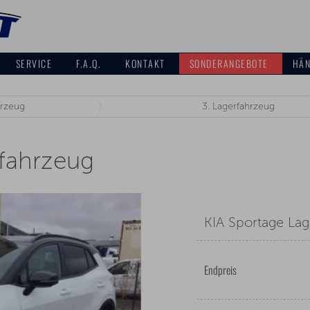
SERVICE
F.A.Q.
KONTAKT
SONDERANGEBOTE
HÄN
rzeug
3.
Lagerfahrzeug
rfahrzeug
KIA Sportage La
Endpreis